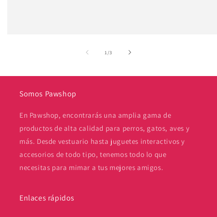
de
1
/
3
Somos Pawshop
En Pawshop, encontrarás una amplia gama de
productos de alta calidad para perros, gatos, aves y
más. Desde vestuario hasta juguetes interactivos y
accesorios de todo tipo, tenemos todo lo que
necesitas para mimar a tus mejores amigos.
Enlaces rápidos