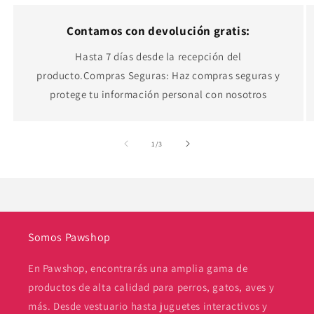
Contamos con devolución gratis:
Hasta 7 días desde la recepción del
producto.Compras Seguras: Haz compras seguras y
protege tu información personal con nosotros
de
1
/
3
Somos Pawshop
En Pawshop, encontrarás una amplia gama de
productos de alta calidad para perros, gatos, aves y
más. Desde vestuario hasta juguetes interactivos y