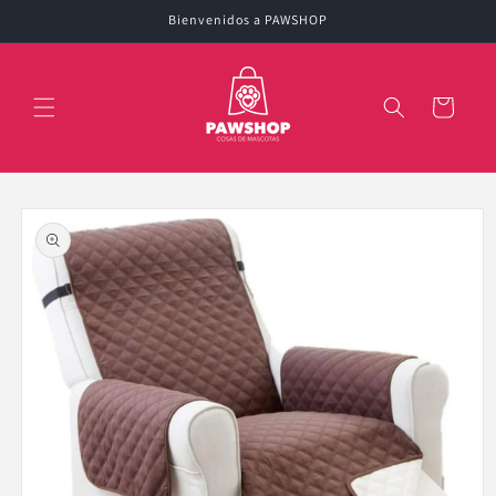
Ir
Bienvenidos a PAWSHOP
directamente
al contenido
Carrito
Ir
directamente
a la
información
del producto