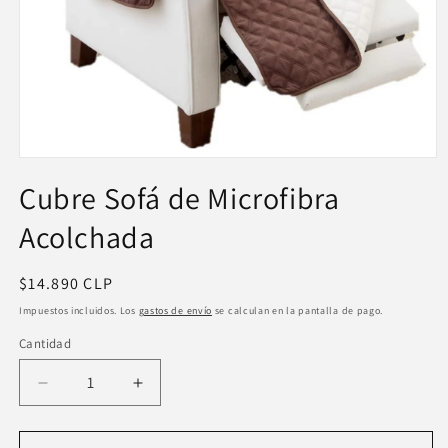
Abrir
elemento
Cubre Sofá de Microfibra
multimedia
1
en
Acolchada
una
ventana
modal
Precio
$14.890 CLP
habitual
Impuestos incluidos. Los
gastos de envío
se calculan en la pantalla de pago.
Cantidad
Reducir
Aumentar
cantidad
cantidad
para
para