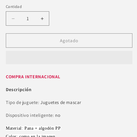
o
o
o
no
no
no
Cantidad
disponible
disponible
disponible
Reducir
Aumentar
cantidad
cantidad
para
para
Juguete
Juguete
Agotado
divertido
divertido
con
con
forma
forma
de
de
burro
burro
COMPRA INTERNACIONAL
para
para
perros
perros
Descripción
Tipo de juguete
:
Juguetes de mascar
Dispositivo inteligente
:
no
Material: Pana + algodón PP
Color: como en la imagen