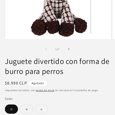
Abrir
Ab
elemento
e
multimedia
m
de
1
/
7
1
2
en
e
Juguete divertido con forma de
una
u
ventana
v
modal
burro para perros
m
Precio
$8.990 CLP
Agotado
habitual
Impuestos incluidos. Los
gastos de envío
se calculan en la pantalla de pago.
Color
Variante
Variante
Variante
d
a
c
agotada
agotada
agotada