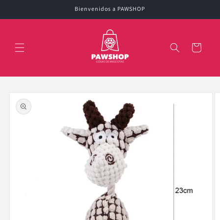
Ir
Bienvenidos a PAWSHOP
directamente
al contenido
Carrito
Ir
directamente
a la
información
del producto