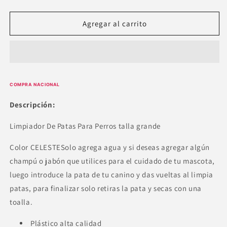
cantidad
cantidad
para
para
LIMPIADOR
LIMPIADOR
Agregar al carrito
DE
DE
PATAS
PATAS
PARA
PARA
PERROS
PERROS
COMPRA NACIONAL
Descripción:
Limpiador De Patas Para Perros talla grande
Color CELESTESolo agrega agua y si deseas agregar algún
champú o jabón que utilices para el cuidado de tu mascota,
luego introduce la pata de tu canino y das vueltas al limpia
patas, para finalizar solo retiras la pata y secas con una
toalla.
Plástico alta calidad