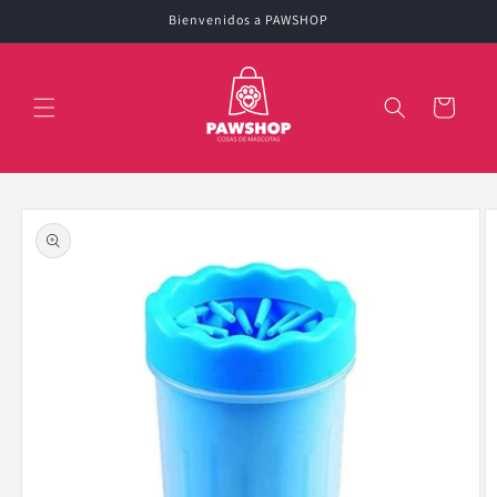
Ir
Bienvenidos a PAWSHOP
directamente
al contenido
Carrito
Ir
directamente
a la
información
del producto