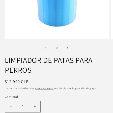
Abrir
Ab
elemento
e
multimedia
m
de
1
/
5
1
2
en
e
LIMPIADOR DE PATAS PARA
una
u
ventana
v
modal
PERROS
m
Precio
$12.990 CLP
habitual
Impuestos incluidos. Los
gastos de envío
se calculan en la pantalla de pago.
Cantidad
Reducir
Aumentar