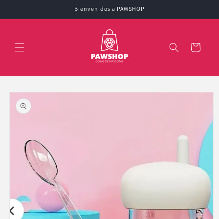
Ir
Bienvenidos a PAWSHOP
directamente
al contenido
Carrito
Ir
directamente
a la
información
del producto