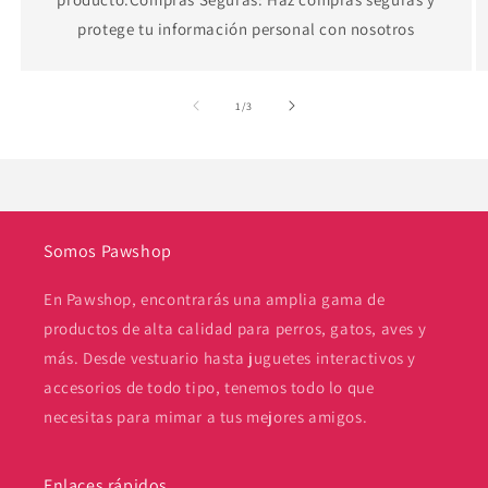
protege tu información personal con nosotros
de
1
/
3
Somos Pawshop
En Pawshop, encontrarás una amplia gama de
productos de alta calidad para perros, gatos, aves y
más. Desde vestuario hasta juguetes interactivos y
accesorios de todo tipo, tenemos todo lo que
necesitas para mimar a tus mejores amigos.
Enlaces rápidos