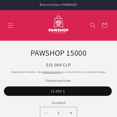
Ir
Bienvenidos a PAWSHOP
directamente
al contenido
Carrito
Ir
directamente
PAWSHOP 15000
a la
información
del producto
Precio
$15.000 CLP
habitual
Impuestos incluidos. Los
gastos de envío
se calculan en la pantalla de pago.
Denominaciones
15.000 $
Cantidad
Reducir
Aumentar