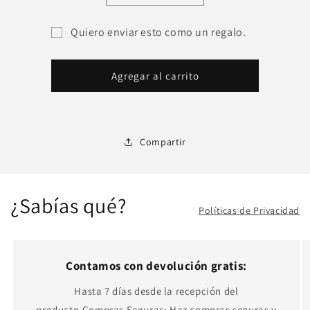
cantidad
cantidad
para
para
Quiero enviar esto como un regalo.
PAWSHOP
PAWSHOP
Formulario
15000
15000
del
Agregar al carrito
destinatario
de
tarjeta
Compartir
de
regalo
contraído
¿Sabías qué?
Políticas de Privacidad
Contamos con devolución gratis:
Hasta 7 días desde la recepción del
producto.Compras Seguras: Haz compras seguras y