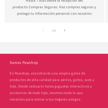
Hasta 7 días desde la recepción del
producto.Compras Seguras: Haz compras seguras y
protege tu información personal con nosotros
de
1
/
3
Somos Pawshop
En Pawshop, encontrarás una amplia gama de
productos de alta calidad para perros, gatos, aves y
más. Desde vestuario hasta juguetes interactivos y
accesorios de todo tipo, tenemos todo lo que
necesitas para mimar a tus mejores amigos.