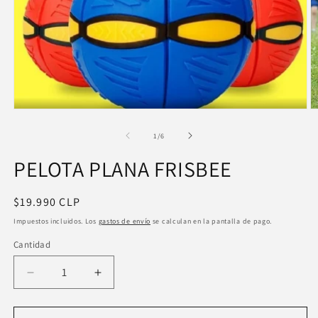
Ab
e
m
2
e
u
Abrir
v
elemento
m
multimedia
de
1
/
6
1
en
PELOTA PLANA FRISBEE
una
ventana
modal
Precio
$19.990 CLP
habitual
Impuestos incluidos. Los
gastos de envío
se calculan en la pantalla de pago.
Cantidad
Reducir
Aumentar
cantidad
cantidad
para
para