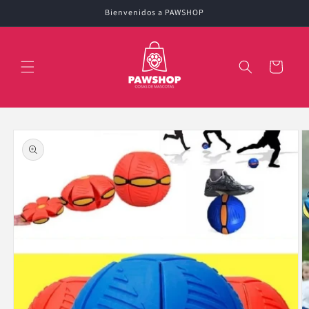
Ir
Bienvenidos a PAWSHOP
directamente
al contenido
Carrito
Ir
directamente
a la
información
del producto